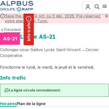
contenu
Panneau de gestion des cookies
principal
Ouvr
Save the date! 24 oct. ou 5 déc. 2026. Pré-réservez
votre place pour Turin.
F
Info trafic
Précédent
Ligne AS-21
AS-21
Collonges-sous-Salève Lycée Saint-Vincent
Cercier
Coopérative
Fonctionne le lundi, le mardi, le jeudi et le vendredi.
Info trafic
La ligne circule normalement.
Horaires
Plan de la ligne