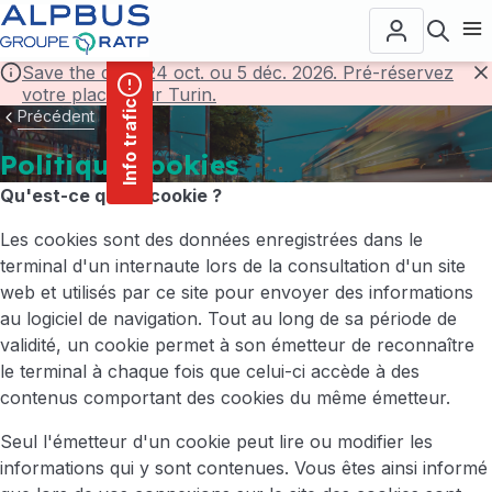
contenu
Panneau de gestion des cookies
principal
Ouvr
Save the date! 24 oct. ou 5 déc. 2026. Pré-réservez
votre place pour Turin.
F
Info trafic
Précédent
Politique cookies
Qu'est-ce qu'un cookie ?
Les cookies sont des données enregistrées dans le
terminal d'un internaute lors de la consultation d'un site
web et utilisés par ce site pour envoyer des informations
au logiciel de navigation. Tout au long de sa période de
validité, un cookie permet à son émetteur de reconnaître
le terminal à chaque fois que celui-ci accède à des
contenus comportant des cookies du même émetteur.
Seul l'émetteur d'un cookie peut lire ou modifier les
informations qui y sont contenues. Vous êtes ainsi informé