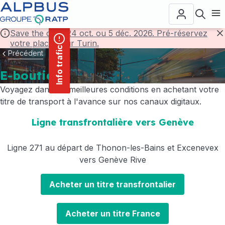
contenu
Panneau de gestion des cookies
principal
Ouvr
Save the date! 24 oct. ou 5 déc. 2026. Pré-réservez
votre place pour Turin.
F
Info trafic
Précédent
E-boutique
Voyagez dans les meilleures conditions en achetant votre
titre de transport à l'avance sur nos canaux digitaux.
Ligne transfrontalière vers Genève
Ligne 271 au départ de Thonon-les-Bains et Excenevex
vers Genève Rive
Acheter un titre transfrontalier
Acheter un titre France