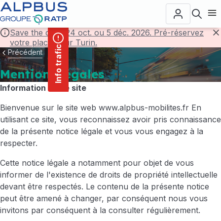
contenu
Panneau de gestion des cookies
principal
Ouvr
Save the date! 24 oct. ou 5 déc. 2026. Pré-réservez
votre place pour Turin.
F
Info trafic
Précédent
Mentions légales
Information sur le site
Bienvenue sur le site web
www.alpbus-mobilites.fr
En
utilisant ce site, vous reconnaissez avoir pris connaissance
de la présente notice légale et vous vous engagez à la
respecter.
Cette notice légale a notamment pour objet de vous
informer de l'existence de droits de propriété intellectuelle
devant être respectés. Le contenu de la présente notice
peut être amené à changer, par conséquent nous vous
invitons par conséquent à la consulter régulièrement.