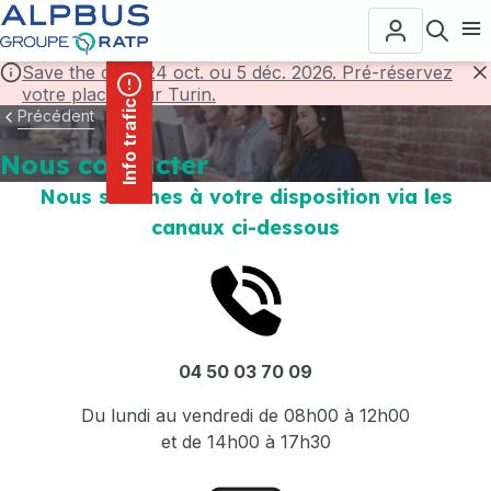
contenu
Panneau de gestion des cookies
principal
Ouvr
Save the date! 24 oct. ou 5 déc. 2026. Pré-réservez
votre place pour Turin.
F
Info trafic
Précédent
Nous contacter
Nous sommes à votre disposition via les
canaux ci-dessous
04 50 03 70 09
Du lundi au vendredi de 08h00 à 12h00
et de 14h00 à 17h30