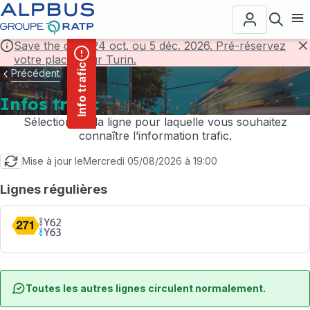
contenu
Panneau de gestion des cookies
principal
Ouvr
Save the date! 24 oct. ou 5 déc. 2026. Pré-réservez
votre place pour Turin.
F
Info trafic
Précédent
Infos trafic
Sélectionnez la ligne pour laquelle vous souhaitez
connaître l’information trafic.
Mise à jour le
Mercredi 05/08/2026 à 19:00
Lignes régulières
Toutes les autres lignes circulent normalement.