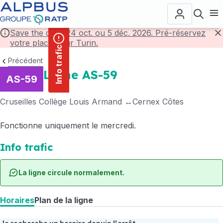
contenu
Panneau de gestion des cookies
principal
Ouvr
Save the date! 24 oct. ou 5 déc. 2026. Pré-réservez
votre place pour Turin.
F
Info trafic
Précédent
Ligne AS-59
AS-59
Cruseilles Collège Louis Armand
Cernex Côtes
Fonctionne uniquement le mercredi.
Info trafic
La ligne circule normalement.
Horaires
Plan de la ligne