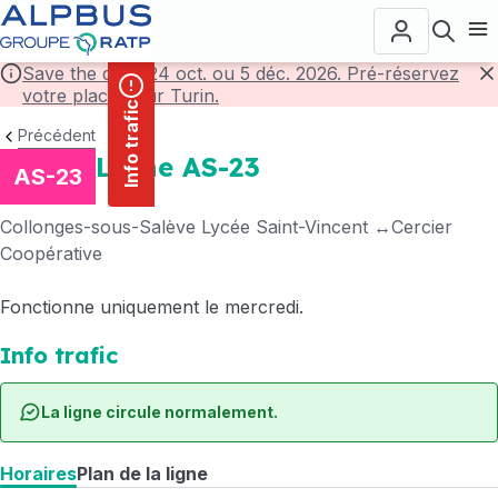
contenu
Panneau de gestion des cookies
principal
Ouvr
Save the date! 24 oct. ou 5 déc. 2026. Pré-réservez
votre place pour Turin.
F
Info trafic
Précédent
Ligne AS-23
AS-23
Collonges-sous-Salève Lycée Saint-Vincent
Cercier
Coopérative
Fonctionne uniquement le mercredi.
Info trafic
La ligne circule normalement.
Horaires
Plan de la ligne