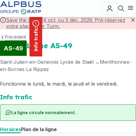
contenu
Panneau de gestion des cookies
principal
Ouvr
Save the date! 24 oct. ou 5 déc. 2026. Pré-réservez
votre place pour Turin.
F
Info trafic
Précédent
Ligne AS-49
AS-49
Saint-Julien-en-Genevois Lycée de Staël
Menthonnex-
en-Bornes La Rippaz
Fonctionne le lundi, le mardi, le jeudi et le vendredi.
Info trafic
La ligne circule normalement.
Horaires
Plan de la ligne