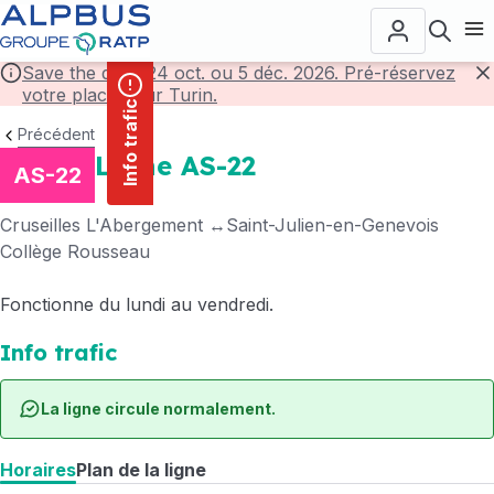
contenu
Panneau de gestion des cookies
principal
Ouvr
Save the date! 24 oct. ou 5 déc. 2026. Pré-réservez
votre place pour Turin.
F
Info trafic
Précédent
Ligne AS-22
AS-22
Cruseilles L'Abergement
Saint-Julien-en-Genevois
Collège Rousseau
Fonctionne du lundi au vendredi.
Info trafic
La ligne circule normalement.
Horaires
Plan de la ligne