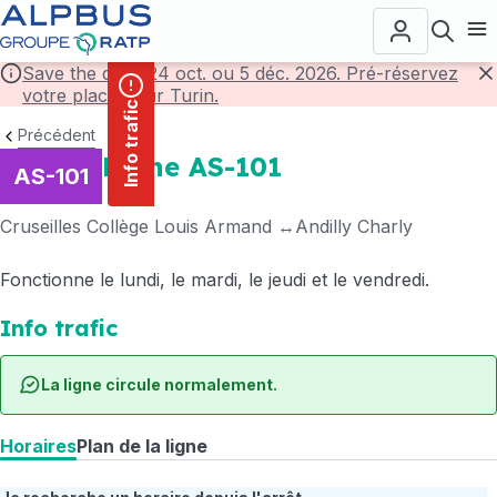
contenu
Panneau de gestion des cookies
principal
Ouvr
Save the date! 24 oct. ou 5 déc. 2026. Pré-réservez
votre place pour Turin.
F
Info trafic
Précédent
Ligne AS-101
AS-101
Cruseilles Collège Louis Armand
Andilly Charly
Fonctionne le lundi, le mardi, le jeudi et le vendredi.
Info trafic
La ligne circule normalement.
Horaires
Plan de la ligne