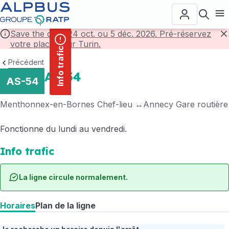
contenu
Panneau de gestion des cookies
principal
Ouvr
Save the date! 24 oct. ou 5 déc. 2026. Pré-réservez
votre place pour Turin.
F
Info trafic
Précédent
AS-54
AS-54
Menthonnex-en-Bornes Chef-lieu
Annecy Gare routière
Fonctionne du lundi au vendredi.
Info trafic
La ligne circule normalement.
Horaires
Plan de la ligne