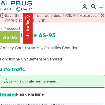
contenu
Panneau de gestion des cookies
principal
Ouvr
Save the date! 24 oct. ou 5 déc. 2026. Pré-réservez
votre place pour Turin.
F
Info trafic
Précédent
Ligne AS-93
AS-93
Annecy Gare routière
Cruseilles Chef-lieu
Fonctionne uniquement le vendredi.
Info trafic
La ligne circule normalement.
Horaires
Plan de la ligne