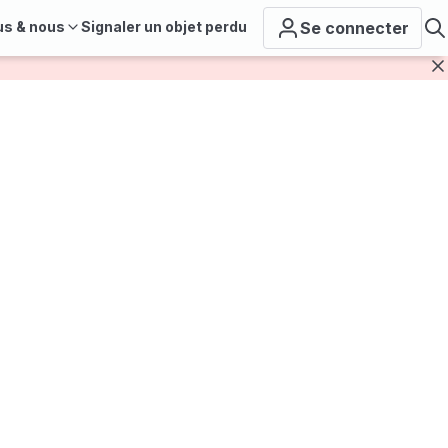
us & nous
Signaler un objet perdu
Se connecter
F