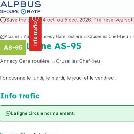
contenu
Panneau de gestion des cookies
principal
Save the date! 24 oct. ou 5 déc. 2026. Pré-réservez vot
Info trafic
Accueil
AS-272 Annecy Gare routière ⇄ Cruseilles Chef-Lieu
Ligne AS-95
AS-95
Annecy Gare routière
Cruseilles Chef-lieu
Fonctionne le lundi, le mardi, le jeudi et le vendredi.
Info trafic
La ligne circule normalement.