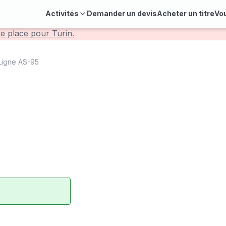
Activités
Demander un devis
Acheter un titre
Vo
re place pour Turin.
Ligne AS-95