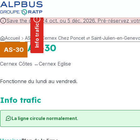
contenu
Panneau de gestion des cookies
principal
Save the date! 24 oct. ou 5 déc. 2026. Pré-réservez vot
Info trafic
Accueil
AS-272 Cernex Chez Poncet ⇄ Saint-Julien-en-Genevoi
AS-30
AS-30
Cernex Côtes
Cernex Eglise
Fonctionne du lundi au vendredi.
Info trafic
La ligne circule normalement.