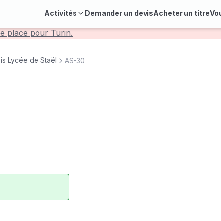
Activités
Demander un devis
Acheter un titre
Vo
re place pour Turin.
s Lycée de Staël
AS-30