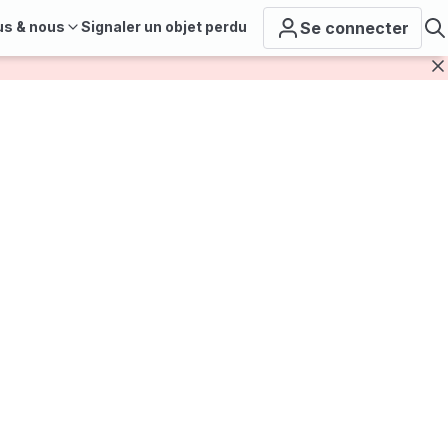
us & nous
Signaler un objet perdu
Se connecter
F