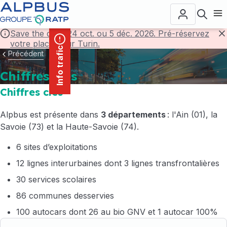
contenu
Panneau de gestion des cookies
principal
Ouvr
Save the date! 24 oct. ou 5 déc. 2026. Pré-réservez
votre place pour Turin.
F
Info trafic
Précédent
Chiffres clés
Chiffres clés
Alpbus est présente dans
3 départements
: l'Ain (01), la
Savoie (73) et la Haute-Savoie (74).
6 sites d’exploitations
12 lignes interurbaines dont 3 lignes transfrontalières
30 services scolaires
86 communes desservies
100 autocars dont 26 au bio GNV et 1 autocar 100%
électrique