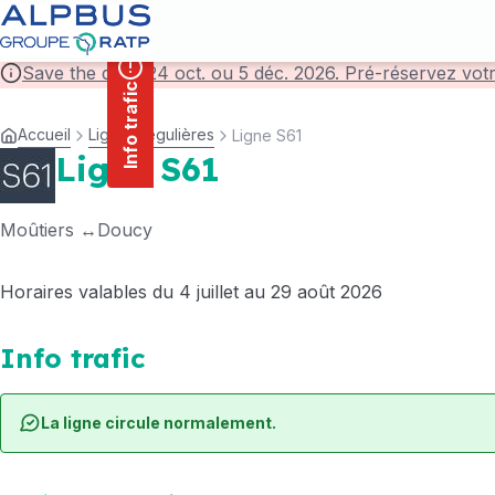
contenu
Panneau de gestion des cookies
principal
Save the date! 24 oct. ou 5 déc. 2026. Pré-réservez vot
Info trafic
Accueil
Lignes régulières
Ligne S61
Ligne S61
Moûtiers
Doucy
Horaires valables du 4 juillet au 29 août 2026
Info trafic
La ligne circule normalement.