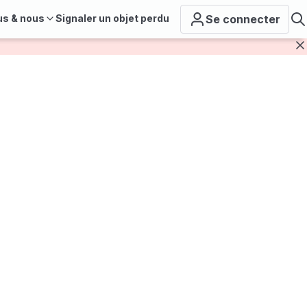
us & nous
Signaler un objet perdu
Se connecter
F