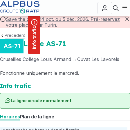
contenu
Panneau de gestion des cookies
principal
Ouvr
Save the date! 24 oct. ou 5 déc. 2026. Pré-réservez
votre place pour Turin.
F
Info trafic
Précédent
Ligne AS-71
AS-71
Cruseilles Collège Louis Armand
Cuvat Les Lavorels
Fonctionne uniquement le mercredi.
Info trafic
La ligne circule normalement.
Horaires
Plan de la ligne