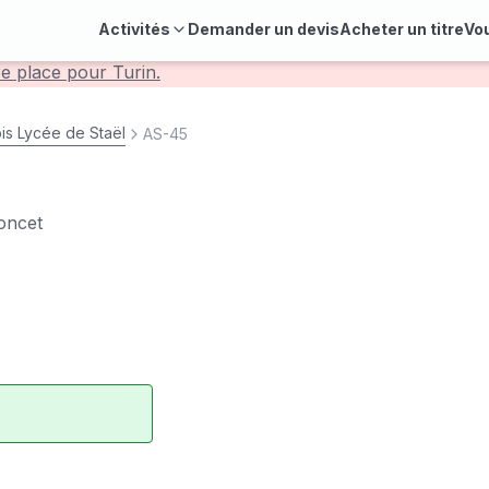
Activités
Demander un devis
Acheter un titre
Vo
re place pour Turin.
s Lycée de Staël
AS-45
oncet