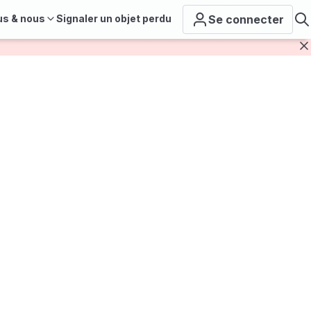
us & nous
Signaler un objet perdu
Se connecter
F