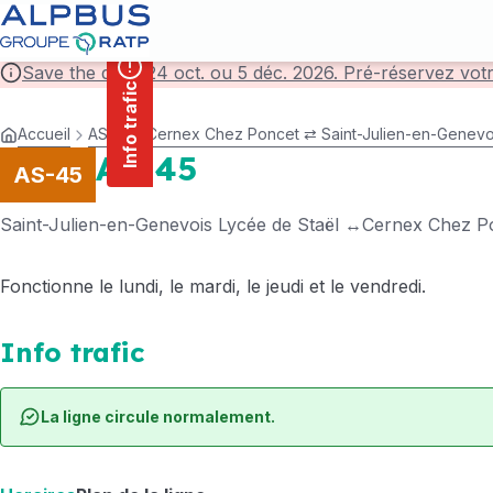
contenu
Panneau de gestion des cookies
principal
Save the date! 24 oct. ou 5 déc. 2026. Pré-réservez vot
Info trafic
Accueil
AS-272 Cernex Chez Poncet ⇄ Saint-Julien-en-Genevoi
AS-45
AS-45
Saint-Julien-en-Genevois Lycée de Staël
Cernex Chez P
Fonctionne le lundi, le mardi, le jeudi et le vendredi.
Info trafic
La ligne circule normalement.