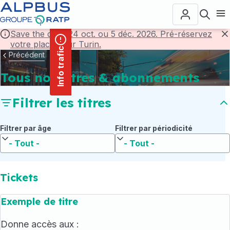
contenu
Panneau de gestion des cookies
principal
Ouvr
Save the date! 24 oct. ou 5 déc. 2026. Pré-réservez
votre place pour Turin.
F
Info trafic
Précédent
Tous nos titres & abonnements
Filtrer les titres
Filtrer par âge
Filtrer par périodicité
Tickets
Exemple de titre
Donne accès aux :