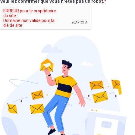
Champ requis
Veuillez confirmer que vous n'êtes pas un robot.