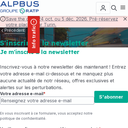
contenu
Panneau de gestion des cookies
principal
Ouvr
Save the date! 24 oct. ou 5 déc. 2026. Pré-réservez
votre place pour Turin.
F
Info trafic
Précédent
S'inscrire à la newsletter
Je m'inscris à la newsletter
Inscrivez-vous à notre newsletter dès maintenant ! Entrez
votre adresse e-mail ci-dessous et ne manquez plus
aucune actualité de notr réseau, offres exclusives et
alertes sur les perturbations.
Votre adresse e-mail
S'abonner
En vous inscrivant à ce formulaire, vous acceptez notre
politique de confidentialité
.