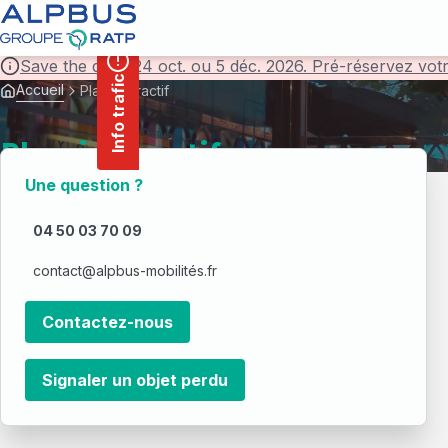
contenu
Panneau de gestion des cookies
principal
Save the date! 24 oct. ou 5 déc. 2026. Pré-réservez vot
Info trafic
Accueil
Plan interactif
Plan interactif
Une question ?
04 50 03 70 09
contact@alpbus-mobilités.fr
Contactez-nous
Signaler un objet perdu