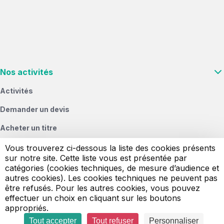
Nos activités
Activités
Demander un devis
Acheter un titre
Vous & nous
Vous trouverez ci-dessous la liste des cookies présents
sur notre site. Cette liste vous est présentée par
Signaler un objet perdu
catégories (cookies techniques, de mesure d’audience et
autres cookies). Les cookies techniques ne peuvent pas
être refusés. Pour les autres cookies, vous pouvez
effectuer un choix en cliquant sur les boutons
Mentions légales
Conditions générales de vente
appropriés.
Conditions générales d'utilisation
Politique cookies
Politique de confidentialité
Gérer mes cookies
Tout accepter
Tout refuser
Personnaliser