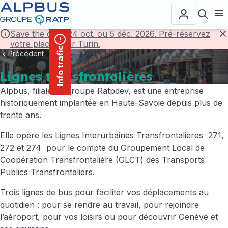
contenu
Panneau de gestion des cookies
principal
Ouvr
Save the date! 24 oct. ou 5 déc. 2026. Pré-réservez
votre place pour Turin.
F
Info trafic
Précédent
Lignes transfrontalières
Alpbus, filiale du groupe Ratpdev, est une entreprise
historiquement implantée en Haute-Savoie depuis plus de
trente ans.
Elle opère les Lignes Interurbaines Transfrontalières 271,
272 et 274 pour le compte du Groupement Local de
Coopération Transfrontalière (GLCT) des Transports
Publics Transfrontaliers.
Trois lignes de bus pour faciliter vos déplacements au
quotidien : pour se rendre au travail, pour rejoindre
l’aéroport, pour vos loisirs ou pour découvrir Genève et