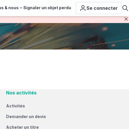
us & nous
Signaler un objet perdu
Se connecter
F
Nos activités
Activités
Demander un devis
Acheter un titre