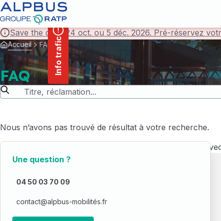
contenu
Panneau de gestion des cookies
principal
Save the date! 24 oct. ou 5 déc. 2026. Pré-réservez vot
Info trafic
Accueil
FAQ
FAQ
Nous n’avons pas trouvé de résultat à votre recherche.
Vérifiez l’orthographe du terme recherché ou essayer avec
Une question ?
04 50 03 70 09
contact@alpbus-mobilités.fr