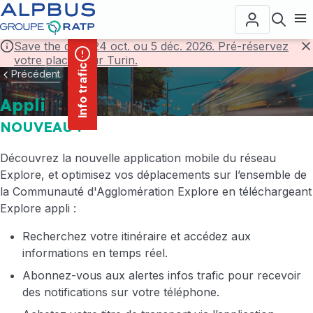
contenu
Panneau de gestion des cookies
principal
Ouvr
Save the date! 24 oct. ou 5 déc. 2026. Pré-réservez
votre place pour Turin.
F
Info trafic
Précédent
Appli
NOUVEAU !
Découvrez la nouvelle application mobile du réseau
Explore, et optimisez vos déplacements sur l’ensemble de
la Communauté d'Agglomération Explore en téléchargeant
Explore appli :
Recherchez votre itinéraire et accédez aux
informations en temps réel.
Abonnez-vous aux alertes infos trafic pour recevoir
des notifications sur votre téléphone.